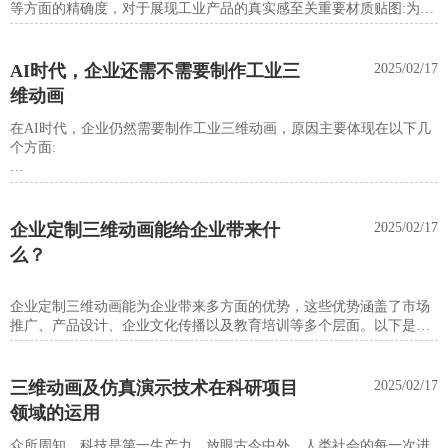
等方面的精确度，对于展现工业产品的真实感至关重要材质贴图:为三
维模型添加表面材质和纹理，增强其视觉逼真度，如金属光泽、塑料
质感等。光照与阴影:通过模拟自然光或人工光源，以及相应的阴影效
果，提升三维场景的真实感和立体感。·视角切换:在动画中灵活切换
AI时代，企业还需不需要制作工业三
2025/02/17
观察角度，全方位展示三维模型的各个细节。
维动画
工业制造应用
在AI时代，企业仍然需要制作工业三维动画，原因主要体现在以下几
个方面:
机械动画制作:专门用于展示机械设备的工作原理、装配过程等，帮助
理解复杂机械结构生产线模拟:通过三维动画重现生产线的运作流程，
-、直观展示与理解
优化布局，提高生产效率。
工业三维动画能够直观展示复杂的工业产品、设备或工艺过程，有助
企业定制三维动画能给企业带来什
2025/02/17
产品演示动画:详细介绍产品的功能、操作方法及使用场景，辅助市场
于人们更深入地理解和感受。通过动画效果，企业可以清晰地展示产
么？
推广和销售
品的结构。功能和工作原理，这对于产品推广、培训以及技术支持等
方面都具有重要意义。
故障排查动画:模拟设备故障发生及修复过程，为技术人员提供培训材
企业定制三维动画能为企业带来多方面的优势，这些优势涵盖了市场
料。产品优势呈现
二、交互体验与模拟
推广、产品设计、企业文化传播以及教育培训等多个层面。以下是对
这些优势的详细分析：
功能亮点展示:突出产品的独特功能和技术创新点，吸引目标客户群
工业三维动画可以实现与虚拟对象的交互，用户可以通过控制视角、
体。。性能对比:通过动画直观对比白家产品与其他竞品在性能、效率
点击操作等方式与动画进行互动，模拟产品或设备的操作、触控、旋
三维动画及仿真演示技术在科研项目
2025/02/17
等方面的优劣。
转等。这种
领域的运用
### 一、市场推广与品牌建设
交互体验不仅提升了用户体验，还有助于用户更深入地了解产品，提
​众所周知，科技是第一生产力。放眼古今中外，人类社会的每一次进