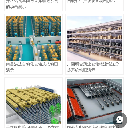
开料钻孔车间与立库输送系统
自硬砂生产线设备动画演示
的动画演示
南昌洪达自动化仓储规范动画
广西明合药业仓储物流输送分
演示
拣系统动画演示

美超微电脑 马来西亚土乃立体
国外某邮政物流仓储输送线系