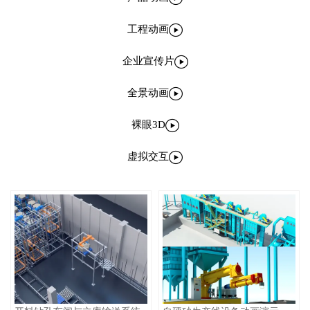

工程动画

企业宣传片

全景动画

裸眼3D

虚拟交互