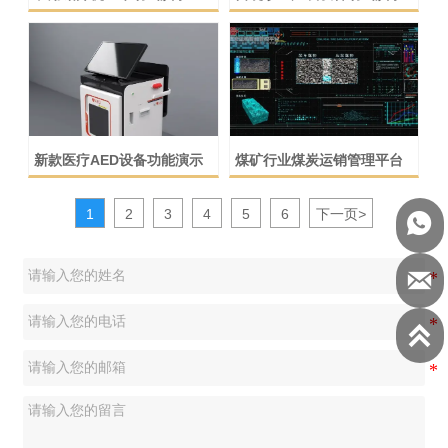
新款医疗AED设备功能演示
煤矿行业煤炭运销管理平台
1
2
3
4
5
6
下一页
>


