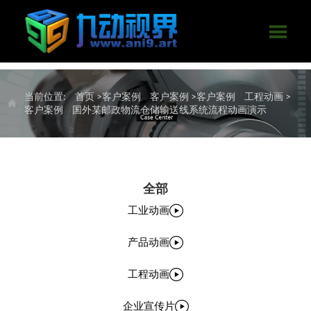

当前位置:
首页
>客户案例
客户案例
>客户案例
工程动画
>

客户案例
国外某邮政物流仓储输送线系统流程动画演示
全部

工业动画

产品动画

工程动画

企业宣传片