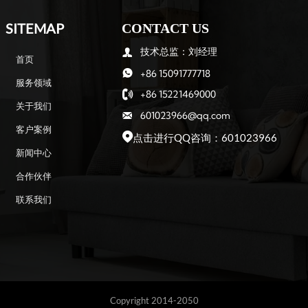
SITEMAP
CONTACT US
技术总监：刘经理

首页
+86 15091777718

服务领域
+86 15221469000

关于我们
601023966@qq.com

客户案例
点击进行QQ咨询：601023966

新闻中心
合作伙伴
联系我们
Copyright 2014-2050