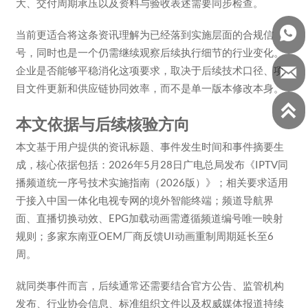
大、交付周期承压以及资料与验收表述需要同步检查。

当前更适合将这条资讯理解为已经落到实施层面的合规信
号，同时也是一个仍需继续观察后续执行细节的行业变化。

企业是否能够平稳消化这项要求，取决于后续技术口径、项
目文件更新和供应链协同效率，而不是单一版本修改本身。

本文依据与后续核验方向
本文基于用户提供的资讯标题、事件发生时间和事件摘要生
成，核心依据包括：2026年5月28日广电总局发布《IPTV同
播频道统一序号技术实施指南（2026版）》；相关要求适用
于接入中国一体化电视专网的境外智能终端；频道导航界
面、直播切换动效、EPG加载动画需遵循频道编号唯一映射
规则；多家东南亚OEM厂商反馈UI动画重制周期延长至6
周。
就同类事件而言，后续通常还需要结合官方公告、监管机构
发布、行业协会信息、标准组织文件以及权威媒体报道持续