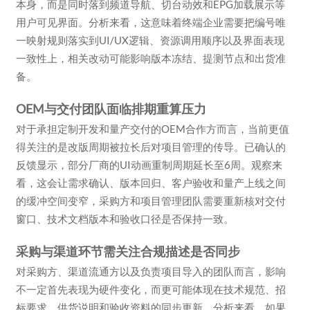
本身，而是同时落到频道导航、切台动效和EPG加载展示等
用户可见界面。分析来看，这意味着终端企业需要把编号唯
一映射规则落实到UI/UX逻辑、资源调用顺序以及界面表现
一致性上，相关改动可能影响版本冻结、提测节点和出货准
备。
OEM与交付团队面临排期重算压力
对于承担定制开发和量产交付的OEM合作方而言，当前更值
得关注的是改版周期被拉长后对项目管理的传导。已确认的
反馈显示，部分厂商的UI动画重制周期延长至6周。观察来
看，这会让需求确认、版本回归、客户验收和量产上线之间
的缓冲空间变窄，采购方和项目管理团队需要重新核对交付
窗口、技术文档版本和验收口径是否保持一致。
采购与渠道环节需关注合规描述是否同步
对采购方、渠道流通方以及负责项目导入的团队而言，影响
不一定首先表现为硬件变化，而更可能体现在技术规范、招
标要求、供货说明和验收资料的同步更新。分析来看，如果