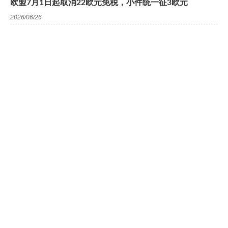
欧盟7月1日起取消22欧元免税，小件统一征3欧元
2026/06/26