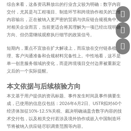
综合来看，这条资讯释放出的行业含义较为明确：数字内容

交付，尤其是与工程项目、制造环节和跨境协作相关的三维
内容输出，正在被纳入更严密的贸易与供应链合规视角中。
对相关企业而言，当前更适合将其理解为一项已经出现明确

方向、但仍需继续观察执行细节的政策信号。

短期内，重点不宜放在扩大解读上，而应放在交付链条梳
理、客户沟通准备和合规材料完备性上。中性地看，这不是
单一创意服务领域的变化，而是跨境项目交付边界被重新定
义后的一个实际提醒。
本文依据与后续核验方向
本文基于用户提供的资讯标题、事件发生时间及事件摘要生
成，已使用的信息仅包括：2026年6月2日、USTR拟对60个
经济体加征10%-12.5%关税、裁决明确涵盖含数字内容的技
术交付包，以及相关交付若涉及境外协作或嵌入中国制造环
节将被纳入供应链尽职调查范围等内容。