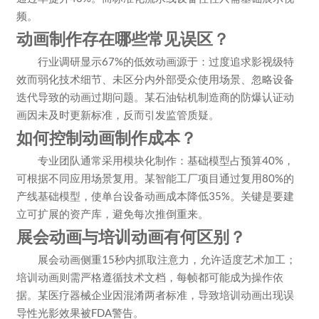
频。
动画制作存在哪些常见误区？
行业调研显示67%的低效动画源于：过度追求影视级特
效而弱化技术细节、未区分内外部受众使用场景、忽略设备
迭代导致的动画过期问题。某石油钻机制造商的防爆认证动
画因未及时更新标准，反而引发监管质疑。
如何控制动画制作成本？
专业团队通常采用模块化制作：基础模型占预算40%，
可根据不同应用场景复用。某智能工厂项目通过复用80%的
产线基础模型，使单台设备动画成本降低35%。关键是要建
立可扩展的资产库，避免每次推倒重来。
展会动画与培训动画有何区别？
展会动画侧重15秒内抓取注意力，允许适度艺术加工；
培训动画则需严格遵循技术文档，每帧都可能成为操作依
据。某医疗器械企业因混淆两者标准，导致培训动画出现误
导性光影效果被FDA警告。