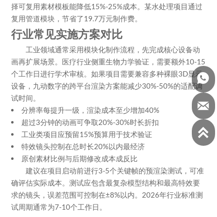
择可复用素材模板能降低15%-25%成本。某水处理项目通过
复用管道模块，节省了19.7万元制作费。
行业常见实施方案对比
工业领域通常采用模块化制作流程，先完成核心设备动
画再扩展场景。医疗行业侧重生物力学验证，需要额外10-15
个工作日进行学术审核。如果项目需要兼容多种裸眼3D显示

设备，九动数字的跨平台渲染方案能减少30%-50%的适配调
试时间。

分辨率每提升一级，渲染成本至少增加40%
超过3分钟的动画可争取20%-30%时长折扣

工业类项目应预留15%预算用于技术验证
特效镜头控制在总时长20%以内最经济
原创素材比例与后期修改成本成反比
建议在项目启动前进行3-5个关键帧的预渲染测试，可准
确评估实际成本。测试应包含最复杂模型结构和最高特效要
求的镜头，误差范围可控制在±8%以内。2026年行业标准测
试周期通常为7-10个工作日。