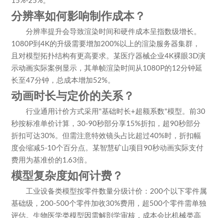
分辨率如何影响制作成本？
分辨率提升会导致渲染时间和硬件成本呈指数级增长。
1080P到4K的升级需要增加200%以上的渲染服务器集群，
且对模型拓扑结构有更高要求。某医疗器械企业4K裸眼3D
演
示动画
实际案例显示，其单帧渲染时间从1080P的12分钟延
长至47分钟，总成本增加52%。
动画时长与定价的关系？
行业通用计价方式采用"基础时长+超额系数"模型。前30
秒按标准单价计算，30-90秒部分享15%折扣，超90秒部分
折扣可达30%。但需注意特效镜头占比超过40%时，折扣幅
度会缩减5-10个百分点。某智慧矿山项目90秒动画实际支付
费用为基准价的1.63倍。
模型复杂度如何计费？
工业设备类模型按零件数量分级计价：200个以下零件属
基础级，200-500个零件加收30%费用，超500个零件需单独
评估。生物医学类模型因需解剖学审核，成本会比机械类高