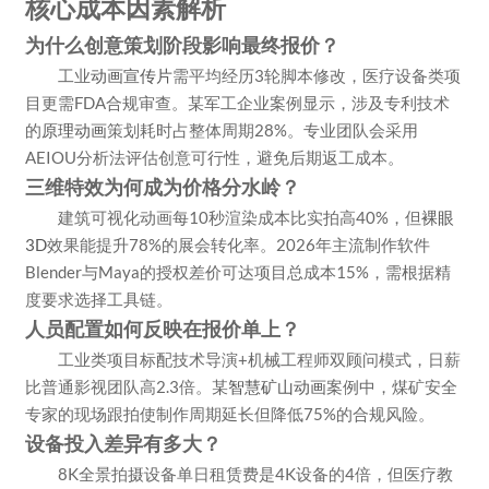
核心成本因素解析
为什么创意策划阶段影响最终报价？
工业
动画宣传片
需平均经历3轮脚本修改，医疗设备类项
目更需FDA合规审查。某军工企业案例显示，涉及专利技术
的
原理动画
策划耗时占整体周期28%。专业团队会采用
AEIOU分析法评估创意可行性，避免后期返工成本。
三维特效为何成为价格分水岭？
建筑可视化动画每10秒渲染成本比实拍高40%，但
裸眼
3D
效果能提升78%的展会转化率。2026年主流制作软件
Blender与Maya的授权差价可达项目总成本15%，需根据精
度要求选择工具链。
人员配置如何反映在报价单上？
工业类项目标配技术导演+机械工程师双顾问模式，日薪
比普通影视团队高2.3倍。某
智慧矿山动画
案例中，煤矿安全
专家的现场跟拍使制作周期延长但降低75%的合规风险。
设备投入差异有多大？
8K全景拍摄设备单日租赁费是4K设备的4倍，但医疗教