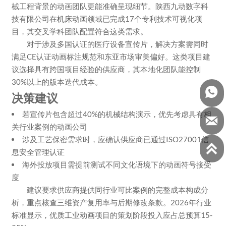
械工程背景的动画团队更能准确呈现细节。陕西九动数字科
技有限公司在
机床动画
领域已完成17个专利技术可视化项
目，其交叉学科团队配置符合这类需求。
对于涉及多国认证的医疗设备宣传片，解决方案需同时
满足CE认证动画标注规范和东亚市场审美偏好。这类项目建
议选择具有跨国项目经验的供应商，其本地化团队能控制
30%以上的版本迭代成本。

决策建议
若宣传片包含超过40%的机械结构演示，优先考虑具有相

关行业案例的动画公司
涉及工艺保密需求时，应确认供应商已通过ISO27001信

息安全管理认证
海外投放项目需提前测试不同文化语境下的动画符号接受
度
建议要求供应商提供同行业可比案例的完整成本构成分
析，重点核查三维资产复用率与后期修改条款。2026年行业
标准显示，优质
工业动画
项目的策划阶段投入应占总预算15-