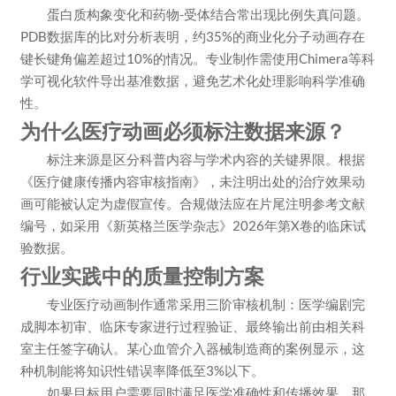
蛋白质构象变化和药物-受体结合常出现比例失真问题。
PDB数据库的比对分析表明，约35%的商业化分子动画存在
键长键角偏差超过10%的情况。专业制作需使用Chimera等科
学可视化软件导出基准数据，避免艺术化处理影响科学准确
性。
为什么医疗动画必须标注数据来源？
标注来源是区分科普内容与学术内容的关键界限。根据
《医疗健康传播内容审核指南》，未注明出处的治疗效果动
画可能被认定为虚假宣传。合规做法应在片尾注明参考文献
编号，如采用《新英格兰医学杂志》2026年第X卷的临床试
验数据。
行业实践中的质量控制方案
专业医疗动画制作通常采用三阶审核机制：医学编剧完
成脚本初审、临床专家进行过程验证、最终输出前由相关科
室主任签字确认。某心血管介入器械制造商的案例显示，这
种机制能将知识性错误率降低至3%以下。
如果目标用户需要同时满足医学准确性和传播效果，那