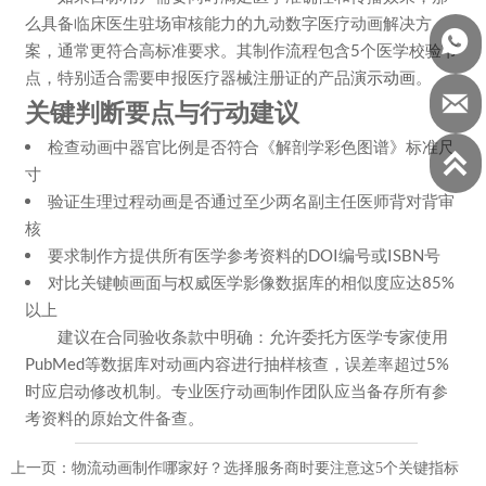
么具备临床医生驻场审核能力的九动数字医疗动画解决方

案，通常更符合高标准要求。其制作流程包含5个医学校验节
点，特别适合需要申报医疗器械注册证的产品
演示动画
。

关键判断要点与行动建议
检查动画中器官比例是否符合《解剖学彩色图谱》标准尺

寸
验证生理过程动画是否通过至少两名副主任医师背对背审
核
要求制作方提供所有医学参考资料的DOI编号或ISBN号
对比关键帧画面与权威医学影像数据库的相似度应达85%
以上
建议在合同验收条款中明确：允许委托方医学专家使用
PubMed等数据库对动画内容进行抽样核查，误差率超过5%
时应启动修改机制。专业医疗动画制作团队应当备存所有参
考资料的原始文件备查。
上一页：
物流动画制作哪家好？选择服务商时要注意这5个关键指标