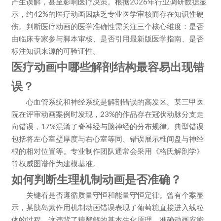
产生误解，甚至影响医疗决策。根据2026年行业调研数据显
示，约42%的医疗动画因缺乏专业医学审核而存在知识性硬
伤。判断医疗动画的医学准确性需关注三个核心维度：是否
由临床专家参与脚本审核、是否引用最新版医学指南、是否
标注知识来源的可验证性。
医疗动画中哪些解剖结构最容易出现错
误？
心血管系统和神经系统是解剖错误的高发区。某三甲医
院在评审动画案例时发现，23%的作品存在冠状动脉分支走
向错误，17%混淆了脊神经与脑神经的分布规律。典型错误
包括将左心室壁厚度与右心室等同、错误展示椎间盘与神经
根的相对位置等。专业制作团队通常会采用《格氏解剖学》
等权威图谱作为建模基准。
如何判断生理机制动画是否准确？
关键看是否遵循质量守恒和能量守恒定律。曾有个案显
示，某胰岛素作用机制动画错误表现了葡萄糖直接进入线粒
体的过程，这违背了糖酵解的基本生化原理。准确动画应能