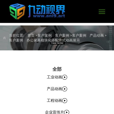

当前位置:
首页
>客户案例
客户案例
>客户案例
产品动画
>

客户案例
办公家具模块化搭配方式动画展示
全部

工业动画

产品动画

工程动画

企业宣传片