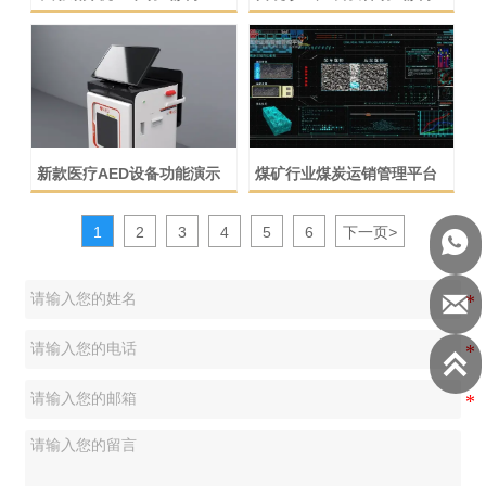
新款医疗AED设备功能演示
煤矿行业煤炭运销管理平台
1
2
3
4
5
6
下一页
>


