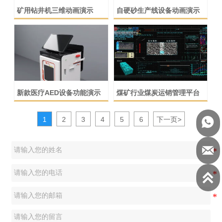
矿用钻井机三维动画演示
自硬砂生产线设备动画演示
新款医疗AED设备功能演示
煤矿行业煤炭运销管理平台
1
2
3
4
5
6
下一页
>


