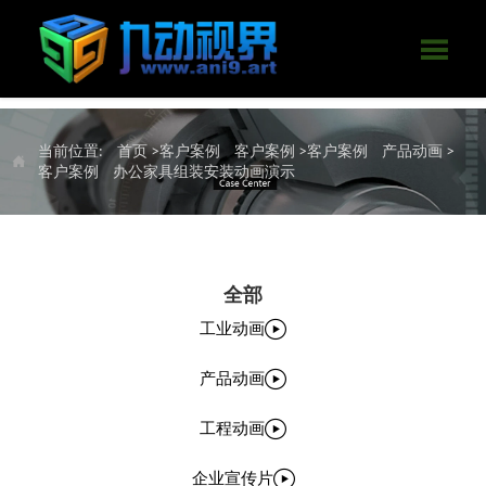

当前位置:
首页
>客户案例
客户案例
>客户案例
产品动画
>

客户案例
办公家具组装安装动画演示
全部

工业动画

产品动画

工程动画

企业宣传片