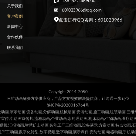
+86 15221469000

关于我们
601023966@qq.com

客户案例
点击进行QQ咨询：601023966

新闻中心
合作伙伴
联系我们
Copyright 2014-2050
三维动画解决方案供应商，产品方案视效解决提供商，让沟通一步到位
陕ICP备2020016764号
动画,演示动画,设备动画,分解动画,机械动画,安装动画,施工动画,组装动画,三维
宣传片,动画宣传片,流程动画,企业动画,水处理动画,机床动画,生物动画,医疗动画
报视频,汇报动画,智慧矿山动画,智能工厂三维动画,设备演示,方案动画,特点动画,
,军工动画,数字化转型,数字视频,数字动画,演示课件,安防动画,电器动画,手机动画,