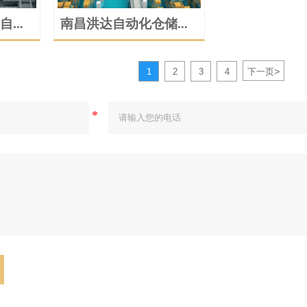
自动
南昌洪达自动化仓储规
动画
范动画演示
>
1
2
3
4
下一页