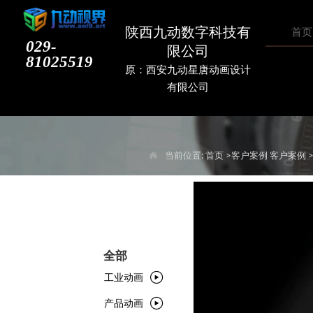
陕西九动数字科技有
首页
029-
限公司
81025519
原：西安九动星唐动画设计
有限公司
当前位置:
首页
>客户案例
客户案例

全部

工业动画

产品动画