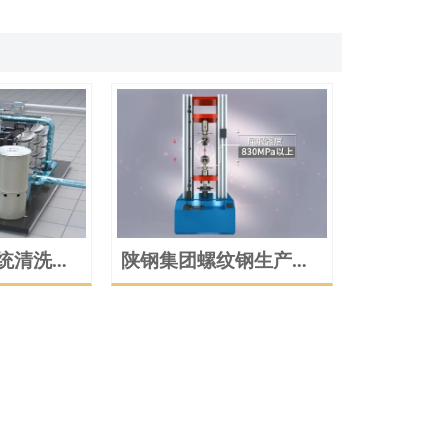
统清洗设
陕钢集团螺纹钢生产加
画演示
工与应用展示