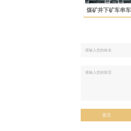
煤矿井下矿车串车
摘挂钩系统机器人
演示
提交