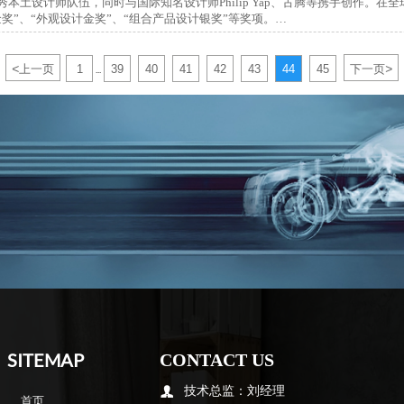
本土设计师队伍，同时与国际知名设计师Philip Yap、古腾等携手创作。在
奖”、“外观设计金奖”、“组合产品设计银奖”等奖项。
<
>
上一页
1
39
40
41
42
43
44
45
下一页
...
SITEMAP
CONTACT US
技术总监：刘经理

首页