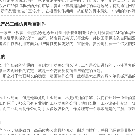
限公司是中国西北地区一家专业从事水处理设备的设计研发、生产制造以及推广
以及产品特点积极的推向市场，贵企业有着超越同行的卓越远见，初期通过网
“新产品营销推广宣传片”。在项目制作期间，从前期的脚本策划、中期的制作
予很大的支持和配合，最终的影片得到贵企业高层领导的高度认可和称赞。在
业产品三维仿真动画制作
不知如何将自己的新型产品以及优秀的技术推向市场，而三维视频动感画面就
一家专业从事工业流程余热余压能量回收装备制造和合同能源管理EMC的民营企
、具有视觉创意的唯美画面的结合，就像一个精彩的演说家一样，能够起到积
回收透平机械的设计、生产、销售及安装调试等业务，并按国家标准的合同能源
能源回收再利用方面为用户提供更多更好的工业服务。贵公司拥有一个强大的
立完成工业流程的能量回收系统的整体设计与开发。近年来，公司在研发传统
系列离心压缩机、AAV轴流压缩机，BPRT“三合一”机组、BPRST“四合一”
定的
取得实用新型专利六项。
行长时间细致的沟通的，否则对于动画公司来说，工作是没法进行的，不能重复
动画表现时长的确定，就是一个需要反复商量与确定的问题。
开的谈判和详细的前期沟通达成本次的合作签约，双方就这次的合作过程表示非常
，那么对于动画时长的确定，动画制作公司一般都是怎么做的呢？单机械产品
助项目的研发和顺利开展。陕西九动数字在工业产品视效领域已有10余年的制
品的特性和功能，且能在研发的过程中产生高效率。陕西九动数字专业的工业
器。
于动画公司来说，方案的大小，决定了建模的数量，渲染的难度，等等。对于
作工业动画，但是他毕竟对工业动画并不是特别的了解，我们在针对于企业的整
在动画表现上，则需要表现整体场景，整体效果，并且做相关说明。
工作原理，那么只有专业制作工业动画的公司，他们长期与工业设备打交道，
，而专业动画制作公司对于大多数设备的工作原理有一个非常清楚的了解。在
，以及非重点内容。重点内容当然要重点表现，时间可能稍长。侧重点内容，
一定要找专业的公司来进行。在市场进行工业动画制作公司非常的多，那么我
画面里显示一下而已，又或者旁白里稍稍提及一下。
例，看他以前制作的三维动画演示是不是符合真正的工作原理，是否让不懂的
画
再进行一个良好的沟通，看一下他们制作的样本，如果都没有出现问题，就说
表现时间，就会大致确定了。将各阶段的时间相加起来，再加上一些细节或者
产企业，始终致力于高品位办公家具的研发、制造与推广，并且已经在业界取
了。