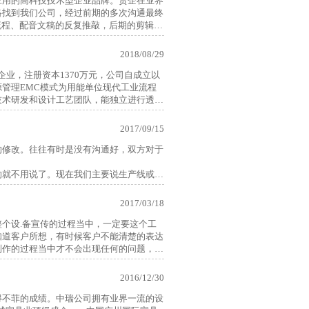
应用的高科技技术型企业品牌。贵企在业界
络找到我们公司，经过前期的多次沟通最终
流程、配音文稿的反复推敲，后期的剪辑配
此，非常感谢任总经理以及工程师对我们公
2018/08/29
可以轻松解决销售难题；动态的视频是感性
业，注册资本1370万元，公司自成立以
极的销售作用；所以，三维动态视频将是目
管理EMC模式为用能单位现代工业流程
技术研发和设计工艺团队，能独立进行透平
透平机械的基础上采用轴向进气技术及气动
机组、DER系列燃气轮机等高技术含量产
2017/09/15
的修改。往往有时是没有沟通好，双方对于
的愉快，也希望以此为契机，能再未来的新
的就不用说了。现在我们主要说生产线或者
作经验，工业专利技术产品（未生产的）非
设备三维可视化表现将成为企业展现实力、
2017/03/18
客户方来说，方案的大小，当然是以自己的
个设.备宣传的过程当中，一定要这个工
知道客户所想，有时候客户不能清楚的表达
制作的过程当中才不会出现任何的问题，所
表现时长和特写，当然就会少一些。而非重
们如何才能找到一个让自己非常满意的制作
人能够看明白，我们就可以判断出他对于工
2016/12/30
明这个公司是非常专业的。
特点补充，再加上一些开头和结尾的展现，
得不菲的成绩。中瑞公司拥有业界一流的设