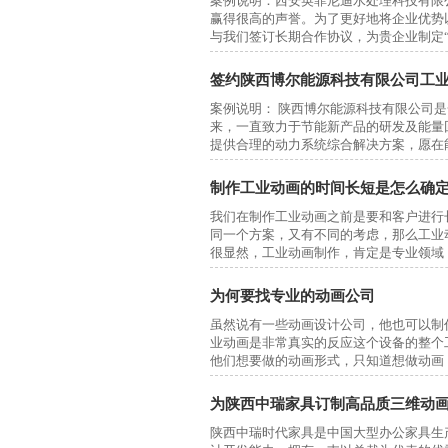
​案例说明：西安英菲尼迪水处理科技有
赢得很高的声誉。为了更好地将企业优势
与我们签订长期合作协议，为贵企业制定
音配乐，以及部分的现场拍摄，贵企业给
司的信任和支持！
签约陕西博尔能源科技有限公司工
随着信息化时代的到来，越来越多的企业
案例说明： 陕西博尔能源科技有限公司是
的、是灵活的、激昂的音乐、生动的文字
来，一直致力于节能新产品的研发及能量
前技术研发类企业的不二选择！
提供合理的动力系统综合解决方案，愿在
机械设备的设计、制造和安装施工，能独
三维设计手段先后开发了自有知识产权的RD
制作工业动画的时间长短是怎么确
品，目前公司已申报国家发明专利一项，
​我们在制作工业动画之前是要和客户进
同一个方案，又有不同的考虑，那么工业
2015年8月底，陕西九动数字通过公
很显然，工业动画制作，肯定是专业领域
专利技术产品研发过程中有三维动画来辅
工艺流程类型的。相关的步骤如下：
常需要利用三维动画这样的媒介来表述产
展现营销创新能力的高科技手段和服务利
为何要找专业的动画公司
首先就是要确定整个方案究竟有多大。对
虽然说有一些动画设计公司，他也可以制
需求而定。方案越大，表现的东西越多。
业动画是非常真实的反应这个设备的整个
他们想要做的动画形式，只知道想做动画
其次要确定重点表现的内容，侧重点内容
以说如果一个企业需要工业动画的制作，
点的内容，一般来说就一带而过了。可能
公司，首先我们要看他以前制作的成功案
为陕西中瑞家具订制高品质三维动
业动画的制作是不是有一定的实力，然后
这样来看，内容划分好之后，各个内容的
陕西中瑞时代家具是中国大型办公家具生
一个具体的的动画表现时长，就可以确定