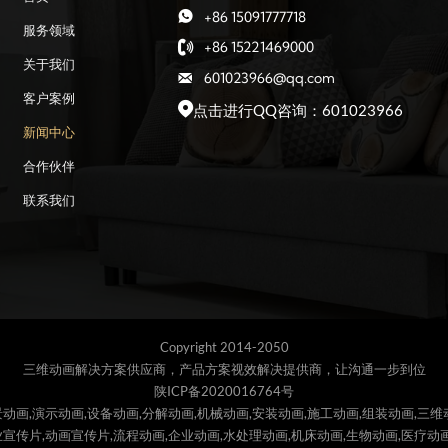
+86 15091777718

服务领域
+86 15221469000

关于我们
601023966@qq.com

客户案例
点击进行QQ咨询：601023966

新闻中心
合作伙伴
联系我们
Copyright 2014-2050
三维动画解决方案供应商，产品方案视效解决提供商，让沟通一步到位
陕ICP备2020016764号
动画,演示动画,设备动画,分解动画,机械动画,安装动画,施工动画,组装动画,三维
宣传片,动画宣传片,流程动画,企业动画,水处理动画,机床动画,生物动画,医疗动画